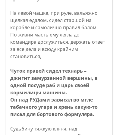
На левой чашке, при руле, вальяжно
щелкая едалом, сидел старшой на
корабле и самолично правил балом.
По жизни масть ему легла до
командира дослужиться, держать ответ
за все дела и всюду крайним
становиться,
Чуток правей сидел технарь –
джигит замурзанной вершины, в
одной посуде раб и царь своей
кормилицы машины.
Он над РУДами зависал во мгле
табачного угара и хрень какую-то
писал для бортового формуляра.
Судьбину тяжкую кляня, над