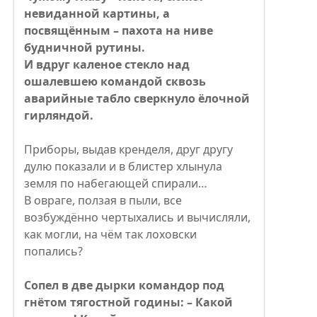
невиданной картины, а
посвящённым – пахота на ниве
будничной рутины.
И вдруг каленое стекло над
ошалевшею командой сквозь
аварийные табло сверкнуло ёлочной
гирляндой.
Приборы, выдав кренделя, друг другу
дулю показали и в блистер хлынула
земля по набегающей спирали…
В овраге, ползая в пыли, все
возбуждённо чертыхались и вычисляли,
как могли, на чём так лоховски
попались?
Сопел в две дырки командор под
гнётом тягостной годины: – Какой