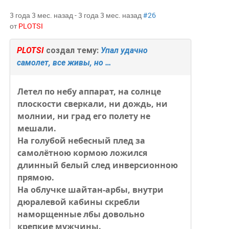
3 года 3 мес. назад
-
3 года 3 мес. назад
#26
от
PLOTSI
PLOTSI
создал тему:
Упал удачно
самолет, все живы, но …
Летел по небу аппарат, на солнце
плоскости сверкали, ни дождь, ни
молнии, ни град его полету не
мешали.
На голубой небесный плед за
самолётною кормою ложился
длинный белый след инверсионною
прямою.
На облучке шайтан-арбы, внутри
дюралевой кабины скребли
наморщенные лбы довольно
крепкие мужчины.