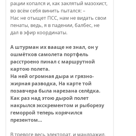
рации копался и, как заклятый мазохист,
во всём себя винить пытался: –
Нас не отыщет ПСС, нам не видать свои
пенаты, ведь, я в падении, балбес, не
дал в эфир координаты.
А штурман их вааще не знал, он у
ошмётков самолета портфель
расстроено пинал с маршрутной
картою полета.
На ней огромная дыра и грязно-
жирная разводка, На карте той
позавчера была нарезана селёдка.
Как раз над этою дырой полет
накрылся экскрементом и рыборезу
геморрой теперь корячился
презентом…
В тревоге весь электорат, и мандражил,