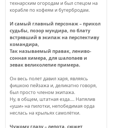
технарским огородам и был спецом на
корабле по кофеям и бутербродам.
И самый главный персонаж – прикол
судьбы, позор мундира, по блату
встрявший в экипаж на перспективу
командира,
Так называемый правак, лениво-
сонная химера, для шалопаев и
зевак великолепие примера.
Он весь полет давил харя, являясь
фишкою пейзажа и, деликатно говоря,
был просто членом экипажа.
Ну, в общем, штатная езда.… Напялив
«уши» на пилотки, непобедимая орда
неслась на крыльях самолётки.
Чужому глазу – лепота, сюжет