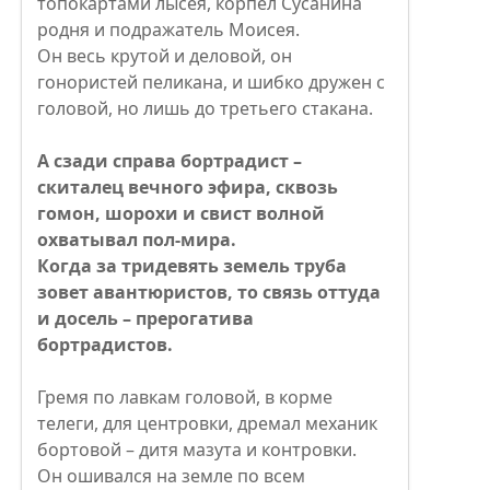
топокартами лысея, корпел Сусанина
родня и подражатель Моисея.
Он весь крутой и деловой, он
гонористей пеликана, и шибко дружен с
головой, но лишь до третьего стакана.
А сзади справа бортрадист –
скиталец вечного эфира, сквозь
гомон, шорохи и свист волной
охватывал пол-мира.
Когда за тридевять земель труба
зовет авантюристов, то связь оттуда
и досель – прерогатива
бортрадистов.
Гремя по лавкам головой, в корме
телеги, для центровки, дремал механик
бортовой – дитя мазута и контровки.
Он ошивался на земле по всем