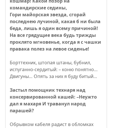
кошмар! Какой позор на
командирские седины,
Гори майорская звезда, сгорай
последнею лучиной, какая б ни была
беда, лишь я один всему причиной!
На все грядущие века будь трижды
проклято мгновенье, когда я с чашки
правака полез на левое сиденье!
Борттехник, штопая штаны, бубнил,
испуганно-сердитый: – коню понятно…
Двигуны… Опять за них я буду битый…
Застыл помощник технаря над
консервированной кашей: –Неужто
дал я махаря И траванул народ
парашей?
Обрывком кабеля радист в обломках