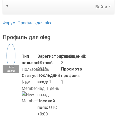
Войти
Форум
Профиль для oleg
Профиль для oleg
Тип
Зарегистрирован:
Сообщений:
18 нояб
3
пользователя:
Не в
2020
Пользователь
Просмотр
сети
Последний
Статус:
профиля:
1
New
1
вход:
Member
нед. 1 день
назад
Часовой
UTC
пояс:
+0:00